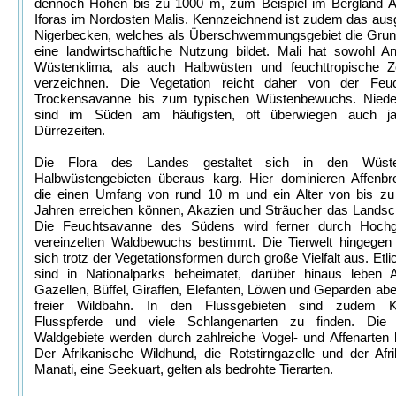
dennoch Höhen bis zu 1000 m, zum Beispiel im Bergland A
Iforas im Nordosten Malis. Kennzeichnend ist zudem das au
Nigerbecken, welches als Überschwemmungsgebiet die Grund
eine landwirtschaftliche Nutzung bildet. Mali hat sowohl A
Wüstenklima, als auch Halbwüsten und feuchttropische 
verzeichnen. Die Vegetation reicht daher von der Feu
Trockensavanne bis zum typischen Wüstenbewuchs. Niede
sind im Süden am häufigsten, oft überwiegen auch ja
Dürrezeiten.
Die Flora des Landes gestaltet sich in den Wüst
Halbwüstengebieten überaus karg. Hier dominieren Affenbr
die einen Umfang von rund 10 m und ein Alter von bis zu
Jahren erreichen können, Akazien und Sträucher das Landsch
Die Feuchtsavanne des Südens wird ferner durch Hoch
vereinzelten Waldbewuchs bestimmt. Die Tierwelt hingegen 
sich trotz der Vegetationsformen durch große Vielfalt aus. Etli
sind in Nationalparks beheimatet, darüber hinaus leben An
Gazellen, Büffel, Giraffen, Elefanten, Löwen und Geparden abe
freier Wildbahn. In den Flussgebieten sind zudem Kr
Flusspferde und viele Schlangenarten zu finden. Die
Waldgebiete werden durch zahlreiche Vogel- und Affenarten
Der Afrikanische Wildhund, die Rotstirngazelle und der Afr
Manati, eine Seekuart, gelten als bedrohte Tierarten.