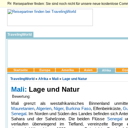
Reisepartner finden: Sie sind noch nicht für unsere neue kostenlose Com
TravelingWorld
Startseite
Europa
Amerika
Asien
Oze
Afrika
TravelingWorld
»
Afrika
»
Mali
»
Lage und Natur
Mali:
Lage und Natur
Bewertung:
Mali grenzt als westafrikanisches Binnenland unmitt
Mauretanien
,
Algerien
,
Niger
,
Burkina Faso
, Elfenbeinküste,
Gu
Senegal
. Im Norden und Süden des Landes befinden sich Antei
Sahara und der Sahelzone. Die beiden Flüsse
Senegal
u
verlaufen überwiegend im Tiefland, vereinzelte Berge e