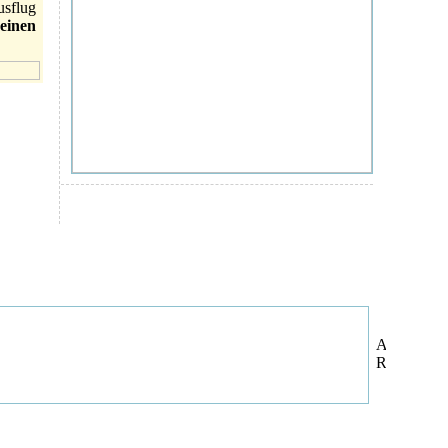
sflug
einen