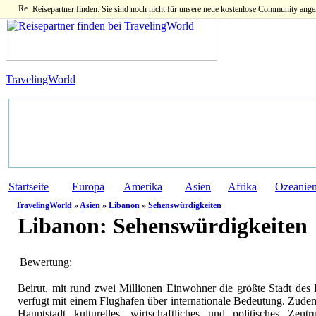
Reisepartner finden: Sie sind noch nicht für unsere neue kostenlose Community ange
TravelingWorld
Startseite
Europa
Amerika
Asien
Afrika
Ozeanie
TravelingWorld
»
Asien
»
Libanon
»
Sehenswürdigkeiten
Libanon:
Sehenswürdigkeiten
Bewertung:
Beirut, mit rund zwei Millionen Einwohner die größte Stadt des 
verfügt mit einem Flughafen über internationale Bedeutung. Zudem
Hauptstadt kulturelles, wirtschaftliches und politisches Zent