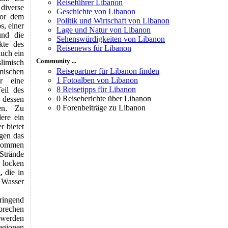
Reiseführer Libanon
 diverse
Geschichte von Libanon
vor dem
Politik und Wirtschaft von Libanon
, einer
Lage und Natur von Libanon
und die
Sehenswürdigkeiten von Libanon
kte des
Reisenews für Libanon
uch ein
Community ...
limisch
Reisepartner für Libanon finden
mischen
1 Fotoalben von Libanon
r eine
8 Reisetipps für Libanon
eil des
0 Reiseberichte über Libanon
, dessen
0 Forenbeiträge zu Libanon
en. Zu
ere ein
 bietet
rgen das
kommen
Strände
 locken
 die in
 Wasser
ringend
brechen
 werden
egionen