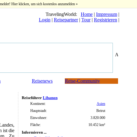
meldet! Hier klicken, um sich kostenlos anzumelden »
TravelingWorld:
Home
|
Impressum
|
Login
|
Reisepartner
|
Tour
|
Registrieren
|
n
Reisenews
Reise-Community
Reiseführer
Libanon
Kontinent:
Asien
Hauptstadt:
Beirut
Einwohner:
3.820.000
Landes,
Fläche:
10.452 km²
 ist die
Informieren ...
rum. Zu