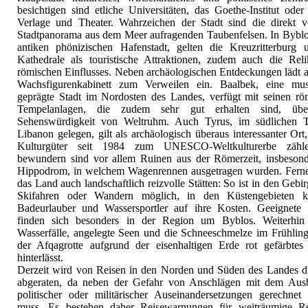
besichtigen sind etliche Universitäten, das Goethe-Institut oder
Verlage und Theater. Wahrzeichen der Stadt sind die direkt 
Stadtpanorama aus dem Meer aufragenden Taubenfelsen. In Byblos
antiken phönizischen Hafenstadt, gelten die Kreuzritterburg 
Kathedrale als touristische Attraktionen, zudem auch die Reli
römischen Einflusses. Neben archäologischen Entdeckungen lädt a
Wachsfigurenkabinett zum Verweilen ein. Baalbek, eine mus
geprägte Stadt im Nordosten des Landes, verfügt mit seinen rö
Tempelanlagen, die zudem sehr gut erhalten sind, übe
Sehenswürdigkeit von Weltruhm. Auch Tyrus, im südlichen T
Libanon gelegen, gilt als archäologisch überaus interessanter Ort
Kulturgüter seit 1984 zum UNESCO-Weltkulturerbe zähl
bewundern sind vor allem Ruinen aus der Römerzeit, insbesond
Hippodrom, in welchem Wagenrennen ausgetragen wurden. Ferner
das Land auch landschaftlich reizvolle Stätten: So ist in den Gebi
Skifahren oder Wandern möglich, in den Küstengebieten 
Badeurlauber und Wassersportler auf ihre Kosten. Geeignete 
finden sich besonders in der Region um Byblos. Weiterhin
Wasserfälle, angelegte Seen und die Schneeschmelze im Frühling,
der Afqagrotte aufgrund der eisenhaltigen Erde rot gefärbtes
hinterlässt.
Derzeit wird von Reisen in den Norden und Süden des Landes d
abgeraten, da neben der Gefahr von Anschlägen mit dem Aus
politischer oder militärischer Auseinandersetzungen gerechnet
muss. Es bestehen daher Reisewarnungen für weiträumige R