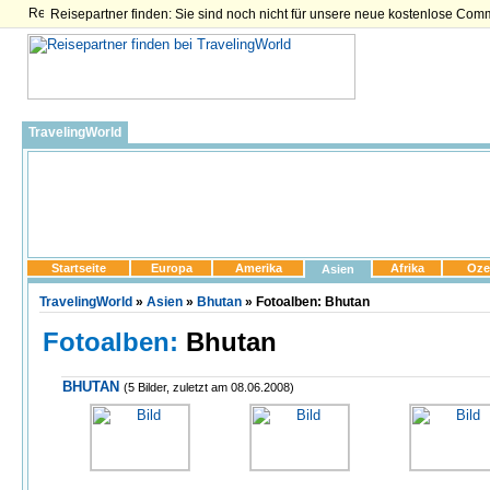
Reisepartner finden: Sie sind noch nicht für unsere neue kostenlose Com
TravelingWorld
Startseite
Europa
Amerika
Afrika
Oze
Asien
TravelingWorld
»
Asien
»
Bhutan
» Fotoalben: Bhutan
Fotoalben:
Bhutan
BHUTAN
(5 Bilder, zuletzt am 08.06.2008)