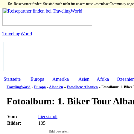
Reisepartner finden: Sie sind noch nicht für unsere neue kostenlose Community ange
TravelingWorld
Startseite
Europa
Amerika
Asien
Afrika
Ozeanie
TravelingWorld
»
Europa
»
Albanien
»
Fotoalben: Albanien
» Fotoalbum: 1. Biker
Fotoalbum:
1. Biker Tour Alba
Von:
hierzi-radi
Bilder:
105
Bild bewerten: