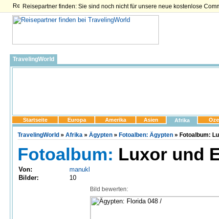
Reisepartner finden: Sie sind noch nicht für unsere neue kostenlose Com
TravelingWorld
Startseite
Europa
Amerika
Asien
Oze
Afrika
TravelingWorld
»
Afrika
»
Ägypten
»
Fotoalben: Ägypten
» Fotoalbum: Lux
Fotoalbum:
Luxor und E
Von:
manukl
Bilder:
10
Bild bewerten: