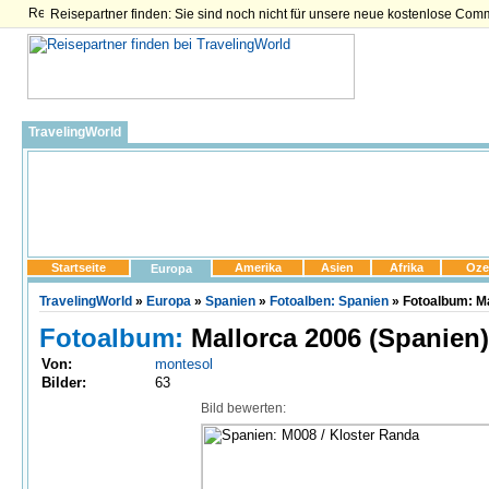
Reisepartner finden: Sie sind noch nicht für unsere neue kostenlose Com
TravelingWorld
Startseite
Amerika
Asien
Afrika
Oze
Europa
TravelingWorld
»
Europa
»
Spanien
»
Fotoalben: Spanien
» Fotoalbum: Ma
Fotoalbum:
Mallorca 2006 (Spanien)
Von:
montesol
Bilder:
63
Bild bewerten: