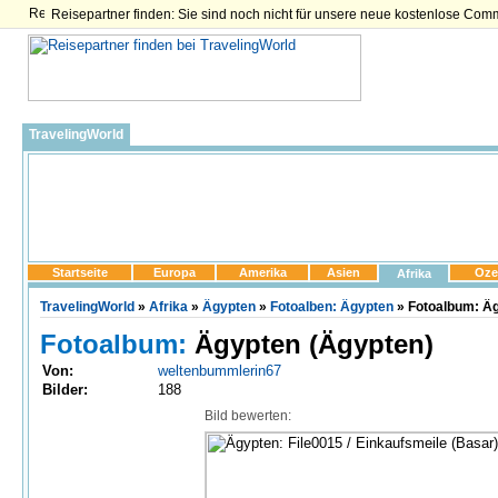
Reisepartner finden: Sie sind noch nicht für unsere neue kostenlose Com
TravelingWorld
Startseite
Europa
Amerika
Asien
Oze
Afrika
TravelingWorld
»
Afrika
»
Ägypten
»
Fotoalben: Ägypten
» Fotoalbum: Äg
Fotoalbum:
Ägypten (Ägypten)
Von:
weltenbummlerin67
Bilder:
188
Bild bewerten: