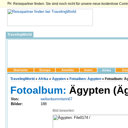
Reisepartner finden: Sie sind noch nicht für unsere neue kostenlose Com
TravelingWorld
Startseite
Europa
Amerika
Asien
Oze
Afrika
TravelingWorld
»
Afrika
»
Ägypten
»
Fotoalben: Ägypten
» Fotoalbum: Äg
Fotoalbum:
Ägypten (Äg
Von:
weltenbummlerin67
Bilder:
188
Bild bewerten: