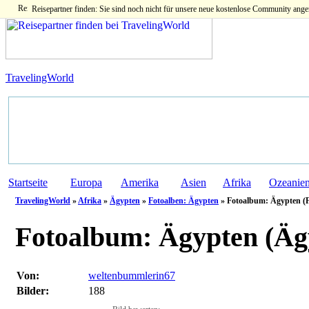
Reisepartner finden: Sie sind noch nicht für unsere neue kostenlose Community ange
TravelingWorld
Startseite
Europa
Amerika
Asien
Afrika
Ozeanie
TravelingWorld
»
Afrika
»
Ägypten
»
Fotoalben: Ägypten
» Fotoalbum: Ägypten (F
Fotoalbum:
Ägypten (Äg
Von:
weltenbummlerin67
Bilder:
188