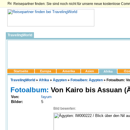
Reisepartner finden: Sie sind noch nicht für unsere neue kostenlose Com
TravelingWorld
Startseite
Europa
Amerika
Asien
Oze
Afrika
TravelingWorld
»
Afrika
»
Ägypten
»
Fotoalben: Ägypten
» Fotoalbum: Vo
Fotoalbum:
Von Kairo bis Assuan (
Von:
fayum
Bilder:
5
Bild bewerten: