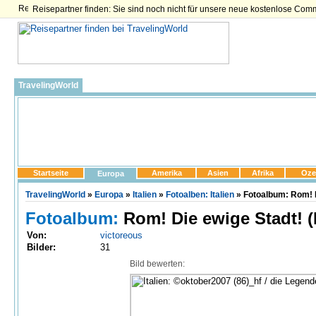
Reisepartner finden: Sie sind noch nicht für unsere neue kostenlose Com
TravelingWorld
Startseite
Amerika
Asien
Afrika
Oze
Europa
TravelingWorld
»
Europa
»
Italien
»
Fotoalben: Italien
» Fotoalbum: Rom! D
Fotoalbum:
Rom! Die ewige Stadt! (I
Von:
victoreous
Bilder:
31
Bild bewerten: