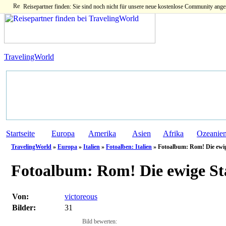
Reisepartner finden: Sie sind noch nicht für unsere neue kostenlose Community ange
TravelingWorld
Startseite
Europa
Amerika
Asien
Afrika
Ozeanie
TravelingWorld
»
Europa
»
Italien
»
Fotoalben: Italien
» Fotoalbum: Rom! Die ewig
Fotoalbum:
Rom! Die ewige Sta
Von:
victoreous
Bilder:
31
Bild bewerten: