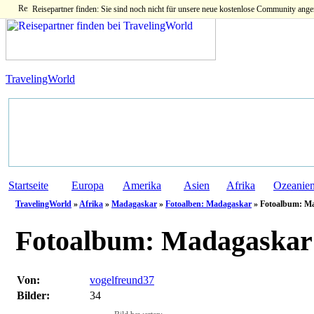
Reisepartner finden: Sie sind noch nicht für unsere neue kostenlose Community ange
TravelingWorld
Startseite
Europa
Amerika
Asien
Afrika
Ozeanie
TravelingWorld
»
Afrika
»
Madagaskar
»
Fotoalben: Madagaskar
» Fotoalbum: Ma
Fotoalbum:
Madagaskar
Von:
vogelfreund37
Bilder:
34