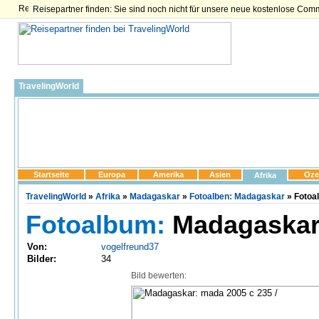
Reisepartner finden: Sie sind noch nicht für unsere neue kostenlose Com
TravelingWorld
Startseite
Europa
Amerika
Asien
Oze
Afrika
TravelingWorld
»
Afrika
»
Madagaskar
»
Fotoalben: Madagaskar
» Fotoa
Fotoalbum:
Madagaskar
Von:
vogelfreund37
Bilder:
34
Bild bewerten: