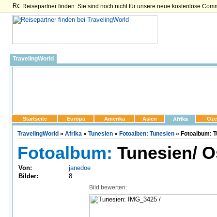
Reisepartner finden: Sie sind noch nicht für unsere neue kostenlose Com
TravelingWorld
Startseite
Europa
Amerika
Asien
Oze
Afrika
TravelingWorld
»
Afrika
»
Tunesien
»
Fotoalben: Tunesien
» Fotoalbum: T
Fotoalbum:
Tunesien/ Os
Von:
janedoe
Bilder:
8
Bild bewerten: