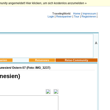
munity angemeldet! Hier klicken, um sich kostenlos anzumelden »
TravelingWorld:
Home
|
Impressum
|
Login
|
Reisepartner
|
Tour
|
Registrieren
|
anien
Reisenews
Reise-Community
unesien/ Ostern 07 (Foto: IMG_3237)
nesien)