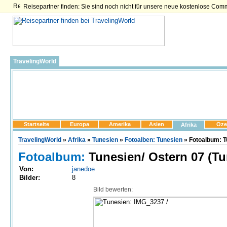
Reisepartner finden: Sie sind noch nicht für unsere neue kostenlose Com
TravelingWorld
Startseite
Europa
Amerika
Asien
Oze
Afrika
TravelingWorld
»
Afrika
»
Tunesien
»
Fotoalben: Tunesien
» Fotoalbum: T
Fotoalbum:
Tunesien/ Ostern 07 (Tu
Von:
janedoe
Bilder:
8
Bild bewerten: