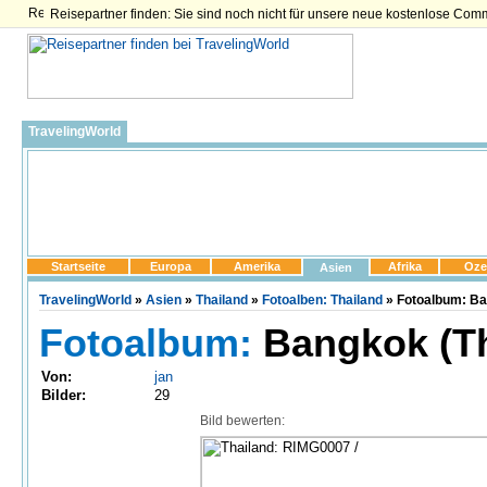
Reisepartner finden: Sie sind noch nicht für unsere neue kostenlose Com
TravelingWorld
Startseite
Europa
Amerika
Afrika
Oze
Asien
TravelingWorld
»
Asien
»
Thailand
»
Fotoalben: Thailand
» Fotoalbum: Ba
Fotoalbum:
Bangkok (Th
Von:
jan
Bilder:
29
Bild bewerten: