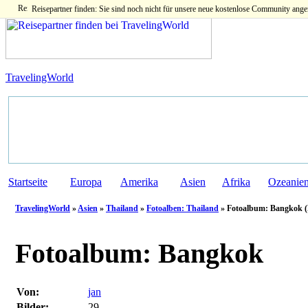
Reisepartner finden: Sie sind noch nicht für unsere neue kostenlose Community ange
TravelingWorld
Startseite
Europa
Amerika
Asien
Afrika
Ozeanie
TravelingWorld
»
Asien
»
Thailand
»
Fotoalben: Thailand
» Fotoalbum: Bangkok 
Fotoalbum:
Bangkok
Von:
jan
Bilder:
29