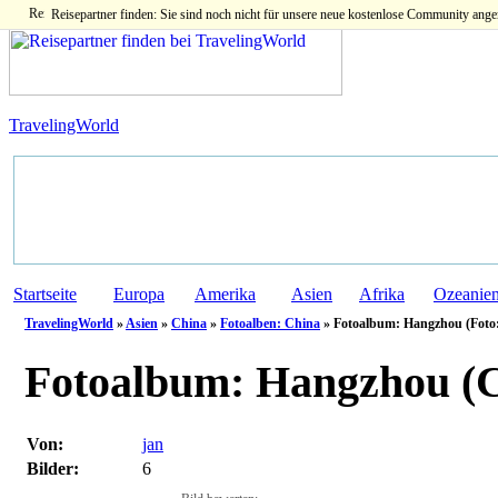
Reisepartner finden: Sie sind noch nicht für unsere neue kostenlose Community ange
TravelingWorld
Startseite
Europa
Amerika
Asien
Afrika
Ozeanie
TravelingWorld
»
Asien
»
China
»
Fotoalben: China
» Fotoalbum: Hangzhou (Foto:
Fotoalbum:
Hangzhou (C
Von:
jan
Bilder:
6