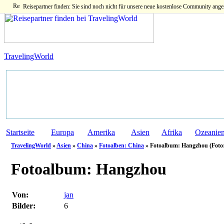
Reisepartner finden: Sie sind noch nicht für unsere neue kostenlose Community ange
TravelingWorld
Startseite
Europa
Amerika
Asien
Afrika
Ozeanie
TravelingWorld
»
Asien
»
China
»
Fotoalben: China
» Fotoalbum: Hangzhou (Foto:
Fotoalbum:
Hangzhou
Von:
jan
Bilder:
6