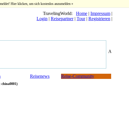
meldet! Hier klicken, um sich kostenlos anzumelden »
TravelingWorld:
Home
|
Impressum
|
Login
|
Reisepartner
|
Tour
|
Registrieren
|
n
Reisenews
Reise-Community
 china0001)