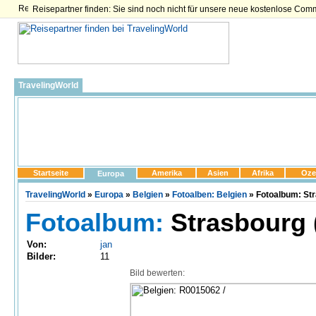
Reisepartner finden: Sie sind noch nicht für unsere neue kostenlose Com
TravelingWorld
Startseite
Amerika
Asien
Afrika
Oze
Europa
TravelingWorld
»
Europa
»
Belgien
»
Fotoalben: Belgien
» Fotoalbum: Str
Fotoalbum:
Strasbourg 
Von:
jan
Bilder:
11
Bild bewerten: