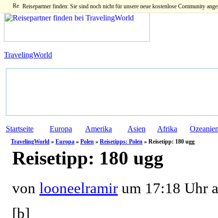
Reisepartner finden: Sie sind noch nicht für unsere neue kostenlose Community ange
TravelingWorld
Startseite
Europa
Amerika
Asien
Afrika
Ozeanie
TravelingWorld
»
Europa
»
Polen
»
Reisetipps: Polen
» Reisetipp: 180 ugg
Reisetipp:
180 ugg
von
looneelramir
um 17:18 Uhr am
[b]