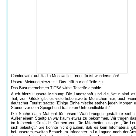
Condor wirbt auf Radio Megawelle: Teneriffa ist wunderschön!
Unsere Meinung hierzu ist: Das trifft nur auf Teile zu.
Das Busunternehmen TITSA wirbt: Tenerife amable.
Auch hierzu unsere Meinung: Die Landschaft und die Natur sind e
Teil; zum Glück gibt es viele liebenswerte Menschen hier, auch wen
deutscher Tourist sagte: “Einige Einheimische stehen jeden Morgen e
Stunde vor dem Spiegel und trainieren Unfreundlichkeit.“
Die Suche nach Material für unsere Wanderungen gestaltete sich s
Außer einem Stadtplan war kaum etwas zu bekommen. Wir trugen da
im Infocenter Cruz del Carmen vor. Die Mitarbeiterin sagte: „Die Leu
sich belästigt.“ Sie konnte nicht glauben, daß es kein Infomaterial gib
bei unserem zweiten Besuch im Infocenter in La Laguna nach der Ansc