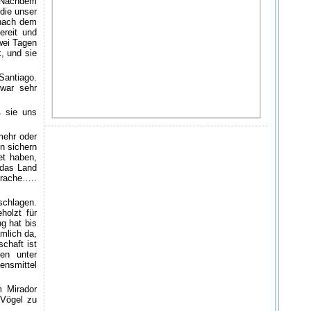
. Nachdem
 die unser
 nach dem
ereit und
zwei Tagen
k, und sie
Santiago.
 war sehr
ß sie uns
mehr oder
n sichern
et haben,
 das Land
rache…..
schlagen.
holzt für
g hat bis
mlich da,
chaft ist
en unter
ensmittel
 Mirador
 Vögel zu