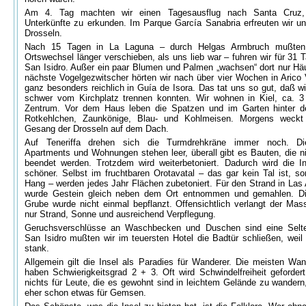
Am 4. Tag machten wir einen Tagesausflug nach Santa Cruz
Unterkünfte zu erkunden. Im Parque García Sanabria erfreuten wir u
Drosseln.
Nach 15 Tagen in La Laguna – durch Helgas Armbruch mußten
Ortswechsel länger verschieben, als uns lieb war – fuhren wir für 31 
San Isidro. Außer ein paar Blumen und Palmen „wachsen“ dort nur Hä
nächste Vogelgezwitscher hörten wir nach über vier Wochen in Arico 
ganz besonders reichlich in Guía de Isora. Das tat uns so gut, daß wi
schwer vom Kirchplatz trennen konnten. Wir wohnen in Kiel, ca.
Zentrum. Vor dem Haus leben die Spatzen und im Garten hinter 
Rotkehlchen, Zaunkönige, Blau- und Kohlmeisen. Morgens weckt
Gesang der Drosseln auf dem Dach.
Auf Teneriffa drehen sich die Turmdrehkräne immer noch. Di
Apartments und Wohnungen stehen leer, überall gibt es Bauten, die n
beendet werden. Trotzdem wird weiterbetoniert. Dadurch wird die In
schöner. Selbst im fruchtbaren Orotavatal – das gar kein Tal ist, so
Hang – werden jedes Jahr Flächen zubetoniert. Für den Strand in Las
wurde Gestein gleich neben dem Ort entnommen und gemahlen. Die
Grube wurde nicht einmal bepflanzt. Offensichtlich verlangt der Mass
nur Strand, Sonne und ausreichend Verpflegung.
Geruchsverschlüsse an Waschbecken und Duschen sind eine Selten
San Isidro mußten wir im teuersten Hotel die Badtür schließen, weil 
stank.
Allgemein gilt die Insel als Paradies für Wanderer. Die meisten Wa
haben Schwierigkeitsgrad 2 + 3. Oft wird Schwindelfreiheit gefordert
nichts für Leute, die es gewohnt sind in leichtem Gelände zu wandern
eher schon etwas für Gemsen.