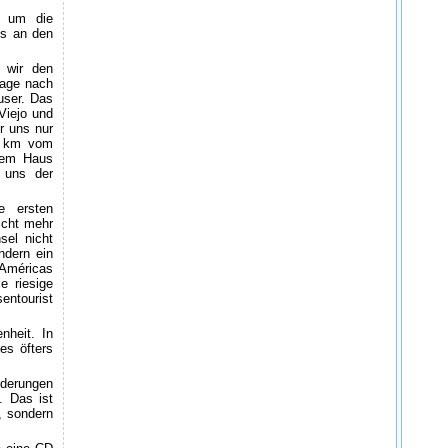
, um die
ns an den
 wir den
Tage nach
user. Das
Viejo und
r uns nur
 3 km vom
dem Haus
 uns der
e ersten
icht mehr
sel nicht
ndern ein
 Américas
 riesige
entourist
heit. In
es öfters
nderungen
. Das ist
, sondern