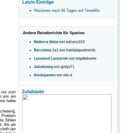
Letzte Einträge
Resümee nach 66 Tagen auf Teneriffa
Andere Reiseberichte für Spanien
Mallorca Ibitza
von adriano333
Barcelona 1x1
von habitatapartments
Lavainsel Lanzarote
von brigittekoelle
Jakobsweg
von gollys71
Nordspanien
von vito-d
Zufallsbild
s nur zum
n uns ein
ine halbe
chwierig.
s Problem
te fühlen
t. Als wir
hrift der