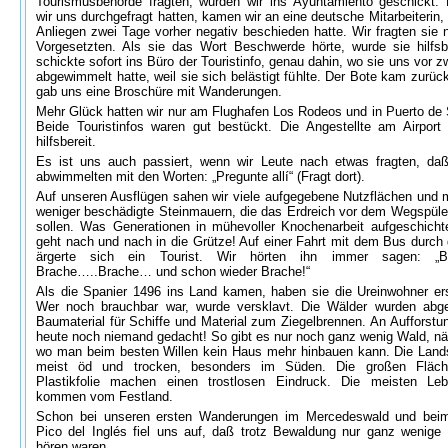
Tourismusbehörde fragten, wurden wir ins Ayuntamiento geschickt
wir uns durchgefragt hatten, kamen wir an eine deutsche Mitarbeiterin,
Anliegen zwei Tage vorher negativ beschieden hatte. Wir fragten sie
Vorgesetzten. Als sie das Wort Beschwerde hörte, wurde sie hilfsb
schickte sofort ins Büro der Touristinfo, genau dahin, wo sie uns vor 
abgewimmelt hatte, weil sie sich belästigt fühlte. Der Bote kam zurüc
gab uns eine Broschüre mit Wanderungen.
Mehr Glück hatten wir nur am Flughafen Los Rodeos und in Puerto de 
Beide Touristinfos waren gut bestückt. Die Angestellte am Airport
hilfsbereit.
Es ist uns auch passiert, wenn wir Leute nach etwas fragten, da
abwimmelten mit den Worten: „Pregunte allí“ (Fragt dort).
Auf unseren Ausflügen sahen wir viele aufgegebene Nutzflächen und 
weniger beschädigte Steinmauern, die das Erdreich vor dem Wegspüle
sollen. Was Generationen in mühevoller Knochenarbeit aufgeschicht
geht nach und nach in die Grütze! Auf einer Fahrt mit dem Bus durch
ärgerte sich ein Tourist. Wir hörten ihn immer sagen: „B
Brache…..Brache… und schon wieder Brache!“
Als die Spanier 1496 ins Land kamen, haben sie die Ureinwohner er
Wer noch brauchbar war, wurde versklavt. Die Wälder wurden abge
Baumaterial für Schiffe und Material zum Ziegelbrennen. An Aufforstun
heute noch niemand gedacht! So gibt es nur noch ganz wenig Wald, nä
wo man beim besten Willen kein Haus mehr hinbauen kann. Die Lands
meist öd und trocken, besonders im Süden. Die großen Fläch
Plastikfolie machen einen trostlosen Eindruck. Die meisten Leb
kommen vom Festland.
Schon bei unseren ersten Wanderungen im Mercedeswald und beim
Pico del Inglés fiel uns auf, daß trotz Bewaldung nur ganz wenige
hören waren.