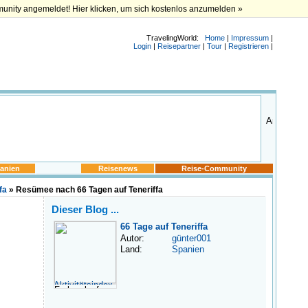
munity angemeldet! Hier klicken, um sich kostenlos anzumelden »
TravelingWorld:
Home
|
Impressum
|
Login
|
Reisepartner
|
Tour
|
Registrieren
|
anien
Reisenews
Reise-Community
fa
» Resümee nach 66 Tagen auf Teneriffa
Dieser Blog ...
66 Tage auf Teneriffa
Autor:
günter001
Land:
Spanien