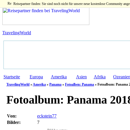
Reisepartner finden: Sie sind noch nicht für unsere neue kostenlose Community ange
TravelingWorld
Startseite
Europa
Amerika
Asien
Afrika
Ozeanie
TravelingWorld
»
Amerika
»
Panama
»
Fotoalben: Panama
» Fotoalbum: Panama 2
Fotoalbum:
Panama 2018
Von:
eckstein77
Bilder:
7