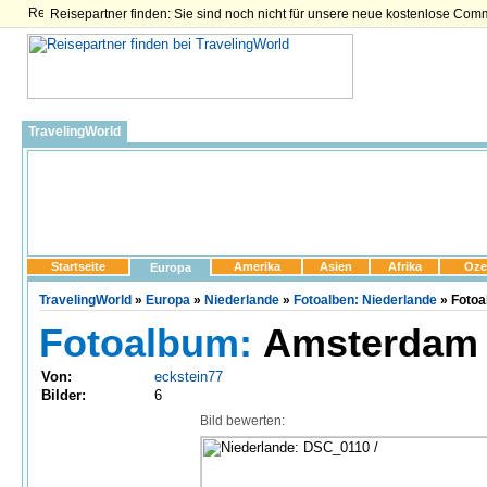
Reisepartner finden: Sie sind noch nicht für unsere neue kostenlose Com
TravelingWorld
Startseite
Amerika
Asien
Afrika
Oze
Europa
TravelingWorld
»
Europa
»
Niederlande
»
Fotoalben: Niederlande
» Fotoa
Fotoalbum:
Amsterdam 2
Von:
eckstein77
Bilder:
6
Bild bewerten: