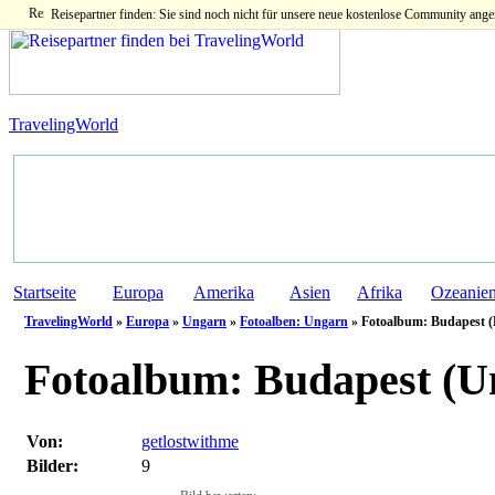
Reisepartner finden: Sie sind noch nicht für unsere neue kostenlose Community ange
TravelingWorld
Startseite
Europa
Amerika
Asien
Afrika
Ozeanie
TravelingWorld
»
Europa
»
Ungarn
»
Fotoalben: Ungarn
» Fotoalbum: Budapest (
Fotoalbum:
Budapest (U
Von:
getlostwithme
Bilder:
9