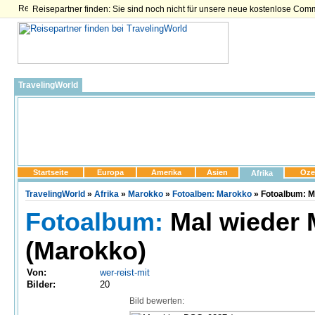
Reisepartner finden: Sie sind noch nicht für unsere neue kostenlose Com
TravelingWorld
Startseite
Europa
Amerika
Asien
Oze
Afrika
TravelingWorld
»
Afrika
»
Marokko
»
Fotoalben: Marokko
» Fotoalbum: M
Fotoalbum:
Mal wieder 
(Marokko)
Von:
wer-reist-mit
Bilder:
20
Bild bewerten: