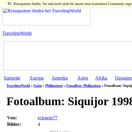
Reisepartner finden: Sie sind noch nicht für unsere neue kostenlose Community ange
TravelingWorld
Startseite
Europa
Amerika
Asien
Afrika
Ozeanie
TravelingWorld
»
Asien
»
Philippinen
»
Fotoalben: Philippinen
» Fotoalbum: Siquij
Fotoalbum:
Siquijor 1998
Von:
eckstein77
Bilder:
4