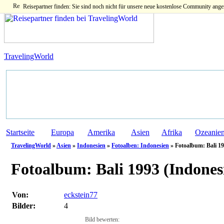
Reisepartner finden: Sie sind noch nicht für unsere neue kostenlose Community ange
TravelingWorld
Startseite
Europa
Amerika
Asien
Afrika
Ozeanie
TravelingWorld
»
Asien
»
Indonesien
»
Fotoalben: Indonesien
» Fotoalbum: Bali 19
Fotoalbum:
Bali 1993 (Indones
Von:
eckstein77
Bilder:
4
Bild bewerten: