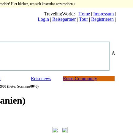
meldet! Hier klicken, um sich kostenlos anzumelden »
TravelingWorld:
Home
|
Impressum
|
Login
|
Reisepartner
|
Tour
|
Registrieren
|
n
Reisenews
Reise-Community
2000 (Foto: Scannen0046)
anien)