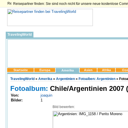
Reisepartner finden: Sie sind noch nicht für unsere neue kostenlose Com
TravelingWorld
Startseite
Europa
Asien
Afrika
Oze
Amerika
TravelingWorld
»
Amerika
»
Argentinien
»
Fotoalben: Argentinien
» Fotoa
Fotoalbum:
Chile/Argentinien 2007 
Von:
joaquin
Bilder:
1
Bild bewerten: