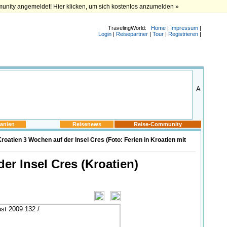
munity angemeldet! Hier klicken, um sich kostenlos anzumelden »
TravelingWorld:
Home
|
Impressum
|
Login
|
Reisepartner
|
Tour
|
Registrieren
|
anien
Reisenews
Reise-Community
roatien 3 Wochen auf der Insel Cres (Foto: Ferien in Kroatien mit
er Insel Cres (Kroatien)