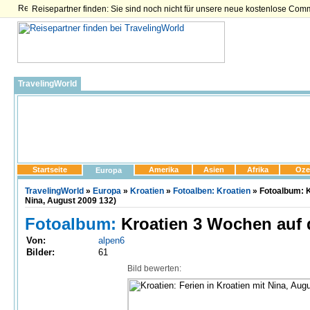
Reisepartner finden: Sie sind noch nicht für unsere neue kostenlose Com
TravelingWorld
Startseite
Amerika
Asien
Afrika
Oze
Europa
TravelingWorld
»
Europa
»
Kroatien
»
Fotoalben: Kroatien
» Fotoalbum: K
Nina, August 2009 132)
Fotoalbum:
Kroatien 3 Wochen auf d
Von:
alpen6
Bilder:
61
Bild bewerten: