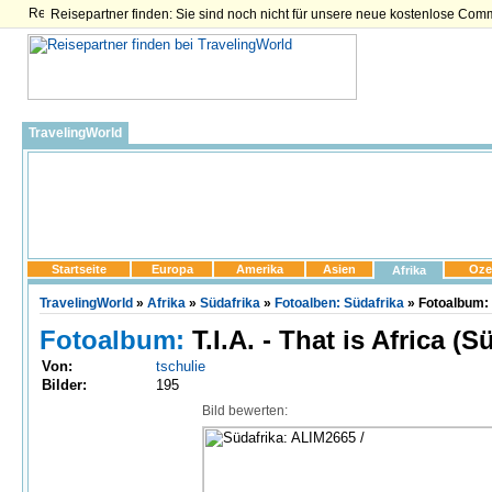
Reisepartner finden: Sie sind noch nicht für unsere neue kostenlose Com
TravelingWorld
Startseite
Europa
Amerika
Asien
Oze
Afrika
TravelingWorld
»
Afrika
»
Südafrika
»
Fotoalben: Südafrika
» Fotoalbum: T
Fotoalbum:
T.I.A. - That is Africa (S
Von:
tschulie
Bilder:
195
Bild bewerten: