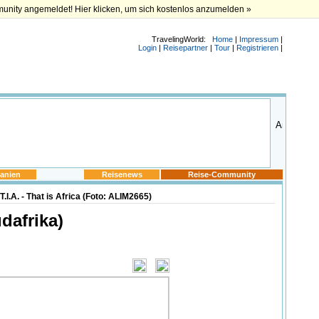
munity angemeldet! Hier klicken, um sich kostenlos anzumelden »
TravelingWorld:
Home
|
Impressum
|
Login
|
Reisepartner
|
Tour
|
Registrieren
|
anien
Reisenews
Reise-Community
.I.A. - That is Africa (Foto: ALIM2665)
üdafrika)