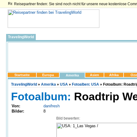
Reisepartner finden: Sie sind noch nicht für unsere neue kostenlose Com
TravelingWorld
Startseite
Europa
Asien
Afrika
Oze
Amerika
TravelingWorld
»
Amerika
»
USA
»
Fotoalben: USA
» Fotoalbum: Roadtri
Fotoalbum:
Roadtrip We
Von:
danifresh
Bilder:
8
Bild bewerten: