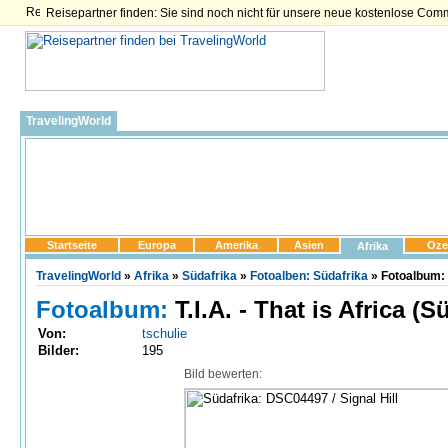
Reisepartner finden: Sie sind noch nicht für unsere neue kostenlose Com
TravelingWorld
Startseite
Europa
Amerika
Asien
Oze
Afrika
TravelingWorld
»
Afrika
»
Südafrika
»
Fotoalben: Südafrika
» Fotoalbum: T
Fotoalbum:
T.I.A. - That is Africa (S
Von:
tschulie
Bilder:
195
Bild bewerten: