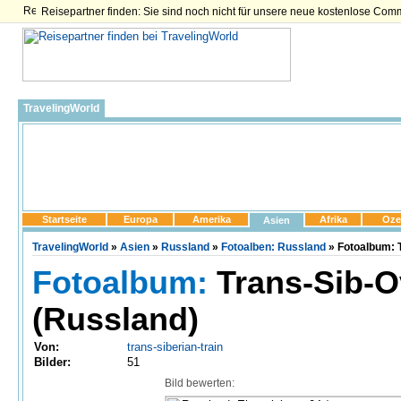
Reisepartner finden: Sie sind noch nicht für unsere neue kostenlose Com
TravelingWorld
Startseite
Europa
Amerika
Afrika
Oze
Asien
TravelingWorld
»
Asien
»
Russland
»
Fotoalben: Russland
» Fotoalbum: T
Fotoalbum:
Trans-Sib-O
(Russland)
Von:
trans-siberian-train
Bilder:
51
Bild bewerten: