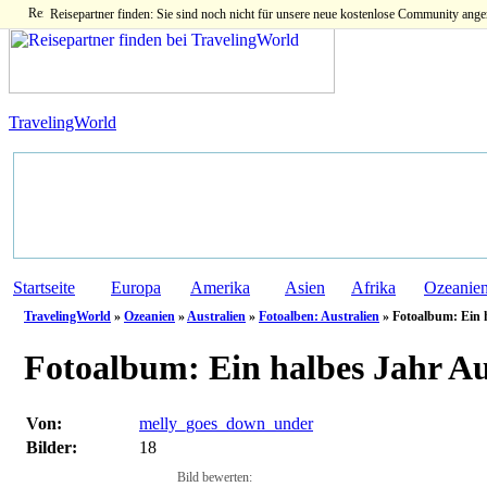
Reisepartner finden: Sie sind noch nicht für unsere neue kostenlose Community ange
TravelingWorld
Startseite
Europa
Amerika
Asien
Afrika
Ozeanie
TravelingWorld
»
Ozeanien
»
Australien
»
Fotoalben: Australien
» Fotoalbum: Ein h
Fotoalbum:
Ein halbes Jahr Au
Von:
melly_goes_down_under
Bilder:
18
Bild bewerten: