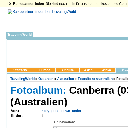
Reisepartner finden: Sie sind noch nicht für unsere neue kostenlose Com
TravelingWorld
Startseite
Europa
Amerika
Asien
Afrika
Oze
TravelingWorld
»
Ozeanien
»
Australien
»
Fotoalben: Australien
» Fotoalb
Fotoalbum:
Canberra (03
(Australien)
Von:
melly_goes_down_under
Bilder:
8
Bild bewerten: