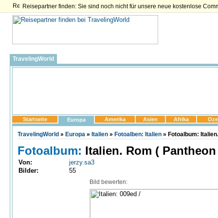
Reisepartner finden: Sie sind noch nicht für unsere neue kostenlose Com
TravelingWorld
Startseite
Amerika
Asien
Afrika
Oze
Europa
TravelingWorld
»
Europa
»
Italien
»
Fotoalben: Italien
» Fotoalbum: Italien
Fotoalbum:
Italien. Rom ( Pantheon 
Von:
jerzy.sa3
Bilder:
55
Bild bewerten: