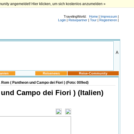
munity angemeldet! Hier klicken, um sich kostenlos anzumelden »
TravelingWorld:
Home
|
Impressum
|
Login
|
Reisepartner
|
Tour
|
Registrieren
|
anien
Reisenews
Reise-Community
. Rom ( Pantheon und Campo dei Fiori ) (Foto: 009ed)
und Campo dei Fiori ) (Italien)