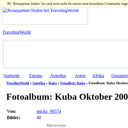
Reisepartner finden: Sie sind noch nicht für unsere neue kostenlose Community ange
TravelingWorld
Startseite
Europa
Amerika
Asien
Afrika
Ozeanie
TravelingWorld
»
Amerika
»
Kuba
»
Fotoalben: Kuba
» Fotoalbum: Kuba Oktober
Fotoalbum:
Kuba Oktober 200
Von:
micha_90574
Bilder:
40
Bild bewerten: