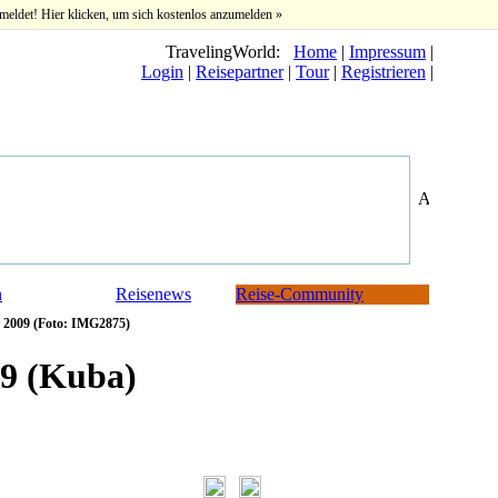
meldet! Hier klicken, um sich kostenlos anzumelden »
TravelingWorld:
Home
|
Impressum
|
Login
|
Reisepartner
|
Tour
|
Registrieren
|
n
Reisenews
Reise-Community
 2009 (Foto: IMG2875)
9 (Kuba)