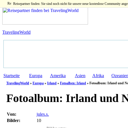
Reisepartner finden: Sie sind noch nicht für unsere neue kostenlose Community ange
TravelingWorld
Startseite
Europa
Amerika
Asien
Afrika
Ozeanie
TravelingWorld
»
Europa
»
Irland
»
Fotoalben: Irland
» Fotoalbum: Irland und N
Fotoalbum:
Irland und N
Von:
jules.s.
Bilder:
10