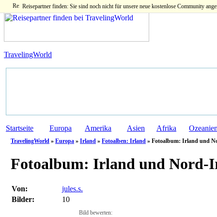
Reisepartner finden: Sie sind noch nicht für unsere neue kostenlose Community ange
TravelingWorld
Startseite
Europa
Amerika
Asien
Afrika
Ozeanie
TravelingWorld
»
Europa
»
Irland
»
Fotoalben: Irland
» Fotoalbum: Irland und N
Fotoalbum:
Irland und Nord-Ir
Von:
jules.s.
Bilder:
10
Bild bewerten: