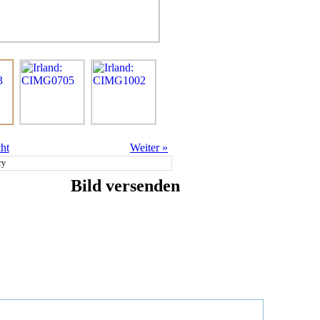
ht
Weiter
»
ry
Bild versenden