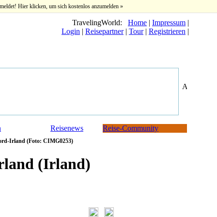
meldet! Hier klicken, um sich kostenlos anzumelden »
TravelingWorld:
Home
|
Impressum
|
Login
|
Reisepartner
|
Tour
|
Registrieren
|
n
Reisenews
Reise-Community
ord-Irland (Foto: CIMG0253)
land (Irland)