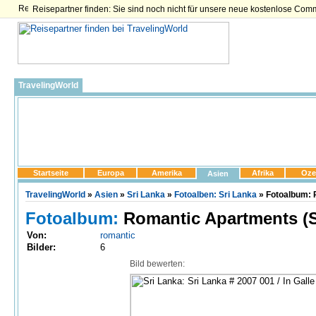
Reisepartner finden: Sie sind noch nicht für unsere neue kostenlose Com
TravelingWorld
Startseite
Europa
Amerika
Afrika
Oze
Asien
TravelingWorld
»
Asien
»
Sri Lanka
»
Fotoalben: Sri Lanka
» Fotoalbum: 
Fotoalbum:
Romantic Apartments (S
Von:
romantic
Bilder:
6
Bild bewerten: