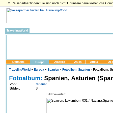
Reisepartner finden: Sie sind noch nicht für unsere neue kostenlose Com
TravelingWorld
Startseite
Amerika
Asien
Afrika
Oze
Europa
TravelingWorld
»
Europa
»
Spanien
»
Fotoalben: Spanien
» Fotoalbum: Sp
Fotoalbum:
Spanien, Asturien (Span
Von:
tatianat.
Bilder:
8
Bild bewerten: