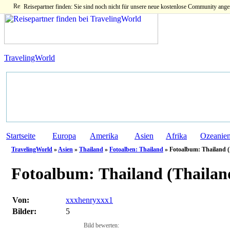
Reisepartner finden: Sie sind noch nicht für unsere neue kostenlose Community ange
TravelingWorld
Startseite
Europa
Amerika
Asien
Afrika
Ozeanie
TravelingWorld
»
Asien
»
Thailand
»
Fotoalben: Thailand
» Fotoalbum: Thailand 
Fotoalbum:
Thailand (Thailan
Von:
xxxhenryxxx1
Bilder:
5
Bild bewerten: