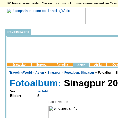
Reisepartner finden: Sie sind noch nicht für unsere neue kostenlose Com
TravelingWorld
Startseite
Europa
Amerika
Afrika
Oze
Asien
TravelingWorld
»
Asien
»
Singapur
»
Fotoalben: Singapur
» Fotoalbum: Si
Fotoalbum:
Sinagpur 20
Von:
teufel9
Bilder:
5
Bild bewerten: