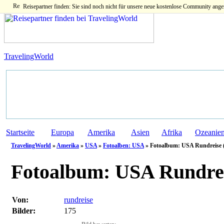
Reisepartner finden: Sie sind noch nicht für unsere neue kostenlose Community ange
TravelingWorld
Startseite
Europa
Amerika
Asien
Afrika
Ozeanie
TravelingWorld
»
Amerika
»
USA
»
Fotoalben: USA
» Fotoalbum: USA Rundreise (
Fotoalbum:
USA Rundrei
Von:
rundreise
Bilder:
175