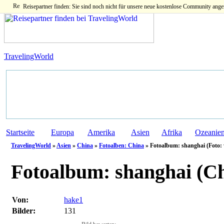
Reisepartner finden: Sie sind noch nicht für unsere neue kostenlose Community ange
TravelingWorld
Startseite
Europa
Amerika
Asien
Afrika
Ozeanie
TravelingWorld
»
Asien
»
China
»
Fotoalben: China
» Fotoalbum: shanghai (Foto: 
Fotoalbum:
shanghai (Ch
Von:
hake1
Bilder:
131