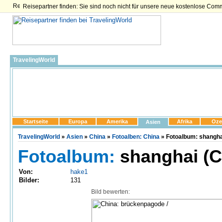
Reisepartner finden: Sie sind noch nicht für unsere neue kostenlose Com
TravelingWorld
Startseite
Europa
Amerika
Afrika
Oze
Asien
TravelingWorld
»
Asien
»
China
»
Fotoalben: China
» Fotoalbum: shangha
Fotoalbum:
shanghai (C
Von:
hake1
Bilder:
131
Bild bewerten: