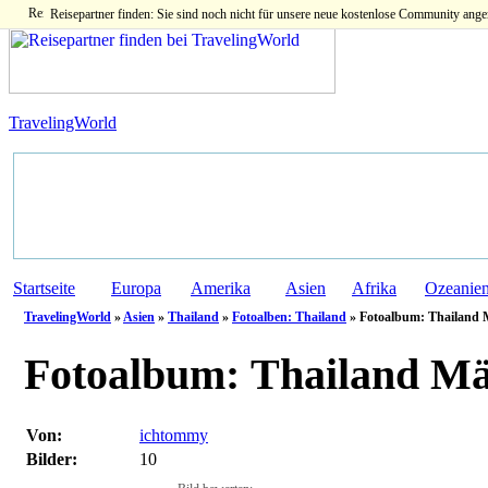
Reisepartner finden: Sie sind noch nicht für unsere neue kostenlose Community ange
TravelingWorld
Startseite
Europa
Amerika
Asien
Afrika
Ozeanie
TravelingWorld
»
Asien
»
Thailand
»
Fotoalben: Thailand
» Fotoalbum: Thailand M
Fotoalbum:
Thailand Mär
Von:
ichtommy
Bilder:
10